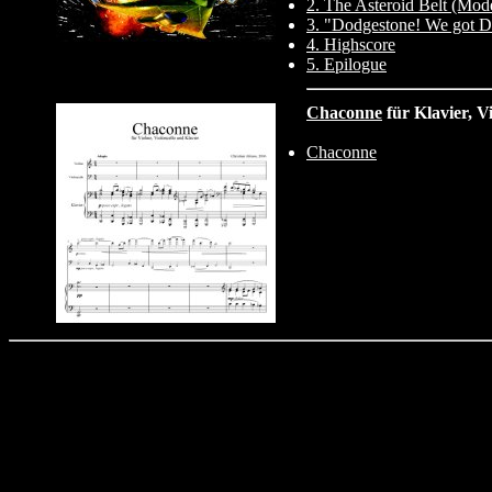
2. The Asteroid Belt (Mod
3. "Dodgestone! We got D
4. Highscore
5. Epilogue
Chaconne
für Klavier, V
Chaconne